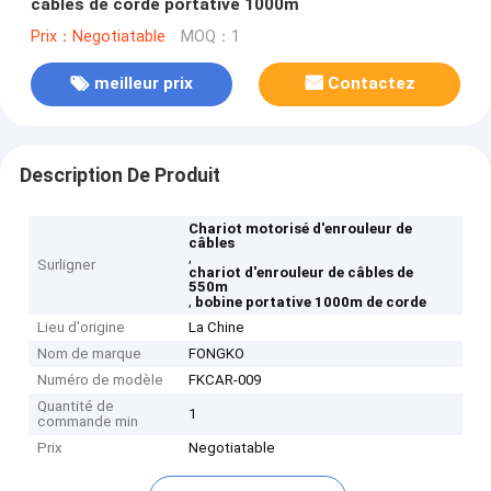
câbles de corde portative 1000m
Prix：Negotiatable
MOQ：1
meilleur prix
Contactez
Description De Produit
Chariot motorisé d'enrouleur de
câbles
,
Surligner
chariot d'enrouleur de câbles de
550m
,
bobine portative 1000m de corde
Lieu d'origine
La Chine
Nom de marque
FONGKO
Numéro de modèle
FKCAR-009
Quantité de
1
commande min
Prix
Negotiatable