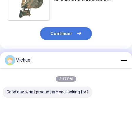
câbles de 60M Empty Optical
Fiber
Continuer
Produits Recommandés
Michael
3:17 PM
Good day, what product are you looking for?
enroulement
Chariot portatif
Tambour 3600
d'enrouleur de câbles
escamotable Wire
chariot de fil d
en métal de chariot
Spool Cart de bobine
bobine de libé
de bobine de 600M
de fil avec la traction
de câble de fib