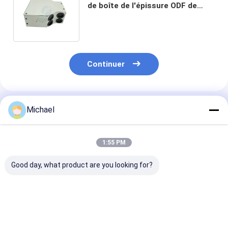
de boîte de l'épissure ODF de
coffret d'extrémité de 2U 24
extérieur FTTH
Continuer
Produits Recommandés
Michael
1:55 PM
Good day, what product are you looking for?
Boîtier de
boîte optique d'arrêt
FTTH fiber opt
terminaison
de fibre de 16 noyaux
distribution b
extérieur à 4 cœurs
FTTH fiber opt