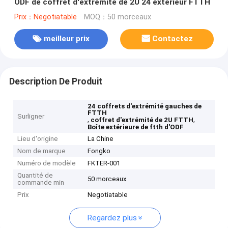
ODF de coffret d'extrémité de 2U 24 extérieur FTTH
Prix：Negotiatable
MOQ：50 morceaux
meilleur prix
Contactez
Description De Produit
24 coffrets d'extrémité gauches de
FTTH
Surligner
,
,
coffret d'extrémité de 2U FTTH
Boîte extérieure de ftth d'ODF
Lieu d'origine
La Chine
Nom de marque
Fongko
Numéro de modèle
FKTER-001
Quantité de
50 morceaux
commande min
Prix
Negotiatable
Regardez plus