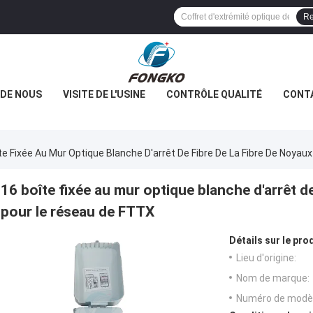
Re
 DE NOUS
VISITE DE L'USINE
CONTRÔLE QUALITÉ
CONT
te Fixée Au Mur Optique Blanche D'arrêt De Fibre De La Fibre De Noya
16 boîte fixée au mur optique blanche d'arrêt de
pour le réseau de FTTX
Détails sur le prod
Lieu d'origine:
Nom de marque:
Numéro de modèl