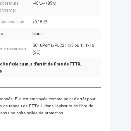
mpérature
-40℃~+85℃
onnante:
par insertion:
≤0.15dB
ur:
blanc
SC16Ports/PLC2 : 1x8 ou 1 ; 1x16
cité maximum:
(SC)
oîte fixée au mur d'arrêt de fibre de FTTX
,
e
abonnés. Elle est employée comme point d'arrêt pour
me de réseau de FTTx. Il dans l'épissure de fibre de
 dans une boîte solide de protection.