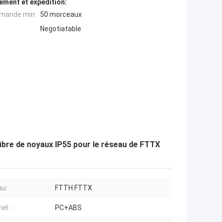
ement et expédition:
mande min:
50 morceaux
Negotiatable
 fibre de noyaux IP55 pour le réseau de FTTX
au:
FTTH FTTX
el ::
PC+ABS