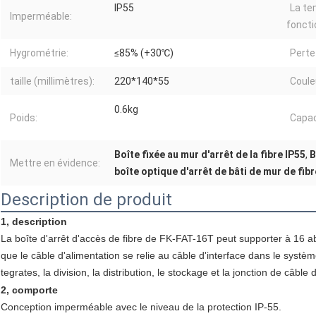
IP55
La te
Imperméable:
foncti
Hygrométrie:
≤85% (+30℃)
Perte 
taille (millimètres):
220*140*55
Coule
0.6kg
Poids:
Capa
Boîte fixée au mur d'arrêt de la fibre IP55
,
B
Mettre en évidence:
boîte optique d'arrêt de bâti de mur de fibr
Description de produit
1, description
La boîte d'arrêt d'accès de fibre de FK-FAT-16T peut supporter à 16 
que le câble d'alimentation se relie au câble d'interface dans le systè
tegrates, la division, la distribution, le stockage et la jonction de câble
2, comporte
Conception imperméable avec le niveau de la protection IP-55.