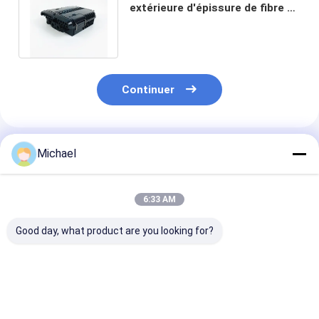
extérieure d'épissure de fibre de
coffret d'extrémité du diviseur
FTTH
Continuer
Produits Recommandés
Michael
6:33 AM
Good day, what product are you looking for?
Boîtier de
boîte optique d'arrêt
FTTH fiber opt
terminaison
de fibre de 16 noyaux
distribution b
extérieur à 4 cœurs
FTTH fiber opt