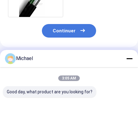
pour le LAN
Continuer
Produits Recommandés
Michael
3:05 AM
Good day, what product are you looking for?
Cable à fibre optique
ADSS câble optique
Cable à fibre o
FTTH blindé
extérieur mode
ADSS Autopor
unique câble optique
48 96 120 144
MDPE câble optique
Noyaux Durabil
24 cœurs câble
60m 100m 12