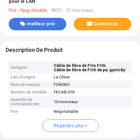
pour le LAN
Prix：Negotiatable
MOQ：10 morceaux
meilleur prix
Contactez
Description De Produit
,
Câble de fibre de Fttx Ftth
Surligner
,
Câble de fibre de Ftth de pe
gyxtc8y
Lieu d'origine
La Chine
Nom de marque
FONGKO
Numéro de modèle
FKCAB-018
Quantité de
10 morceaux
commande min
Prix
Negotiatable
Regardez plus