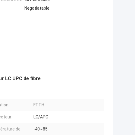
Negotiatable
ur LC UPC de fibre
ation:
FTTH
cteur:
LC/APC
érature de
-40~85