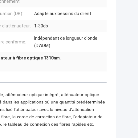
ionnement:
uation (DB):
Adapté aux besoins du client
r d'atténuateur:
1-30db
Indépendant de longueur d'onde
ore conforme:
(DWDM)
ateur à fibre optique 1310nm
,
ble, atténuateur optique intégré, atténuateur optique
yé dans les applications où une quantité prédéterminée
s fixé l'atténuateur avec le niveau d'atténuation
ibre, la corde de correction de fibre, l'adaptateur de
bre, le tableau de connexion des fibres rapides etc.