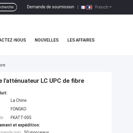
Demande de soumission
|
French
cherche
ACTEZ-NOUS
NOUVELLES
LES AFFAIRES
bre
 l'atténuateur LC UPC de fibre
uit:
La Chine
FONGKO
e:
FKATT-005
ement et expédition:
mande min:
50 morceaux