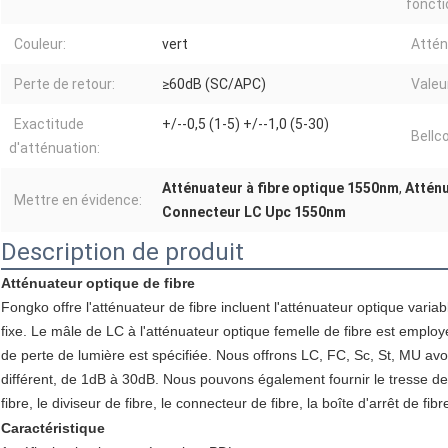
fonct
Couleur:
vert
Attén
Perte de retour:
≥60dB (SC/APC)
Valeu
Exactitude
+/--0,5 (1-5) +/--1,0 (5-30)
Bellc
d'atténuation:
Atténuateur à fibre optique 1550nm
,
Atténu
Mettre en évidence:
Connecteur LC Upc 1550nm
Description de produit
Atténuateur optique de fibre
Fongko offre l'atténuateur de fibre incluent l'atténuateur optique varia
fixe. Le mâle de LC à l'atténuateur optique femelle de fibre est emplo
de perte de lumière est spécifiée. Nous offrons LC, FC, Sc, St, MU avon
différent, de 1dB à 30dB. Nous pouvons également fournir le tresse de f
fibre, le diviseur de fibre, le connecteur de fibre, la boîte d'arrêt de fi
Caractéristique