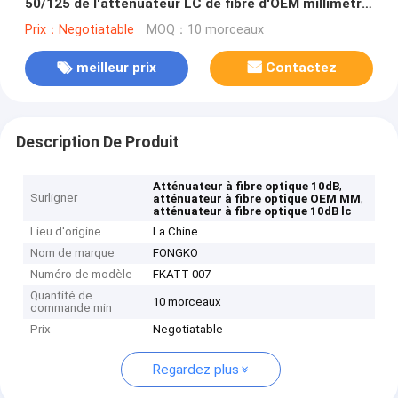
50/125 de l'atténuateur LC de fibre d'OEM millimètre
10dB
Prix：Negotiatable
MOQ：10 morceaux
meilleur prix
Contactez
Description De Produit
,
Atténuateur à fibre optique 10dB
Surligner
,
atténuateur à fibre optique OEM MM
atténuateur à fibre optique 10dB lc
Lieu d'origine
La Chine
Nom de marque
FONGKO
Numéro de modèle
FKATT-007
Quantité de
10 morceaux
commande min
Prix
Negotiatable
Regardez plus