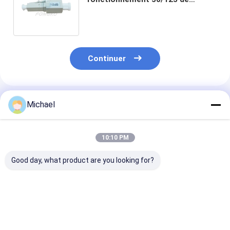
l'atténuateur LC de fibre d'OEM
millimètre 10dB
Continuer
Produits Recommandés
Michael
10:10 PM
Good day, what product are you looking for?
5dB connecteur
Mâle au connecteur
Connecteur op
rapide optique
optique
d'atténuateur 
unimodal
d'atténuateur de la
fibre d'ODM 1
d'atténuateur de
fibre femelle LC UPC
LC/UPC RPA