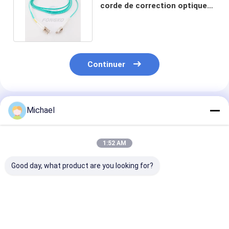
corde de correction optique
de réseau de LC Ftth
Continuer
Produits Recommandés
Michael
1:52 AM
Good day, what product are you looking for?
Queue de fibre
Cavalier à fibre
2 mm 3 mm F
optique SM 12 fibres
Optique Pigtails
Pigtails LSZH 
0,9 mm G652D PVC
SC/APC G652D
à fibre optique