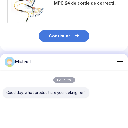
MPO 24 de corde de correction
de tresse de sortance de fibre
de LC UPC
Continuer
Produits Recommandés
Michael
12:06 PM
Good day, what product are you looking for?
Queue de fibre
Cavalier à fibre
2 mm 3 mm F
optique SM 12 fibres
Optique Pigtails
Pigtails LSZH 
0,9 mm G652D PVC
SC/APC G652D
à fibre optique