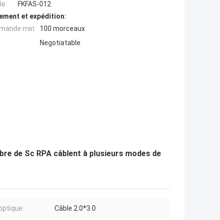
e:
FKFAS-012
ement et expédition:
mande min:
100 morceaux
Negotiatable
ibre de Sc RPA câblent à plusieurs modes de
optique:
Câble 2.0*3.0