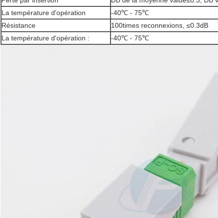
Perte par insertion
DB de la moyenne value≤0.3, DB
La température d'opération
-40℃ - 75℃
Résistance
100times reconnexions, ≤0.3dB
La température d'opération :
-40℃ - 75℃