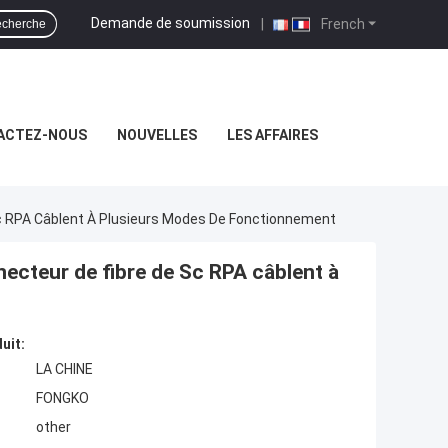
Demande de soumission
|
French
cherche
ACTEZ-NOUS
NOUVELLES
LES AFFAIRES
Sc RPA Câblent À Plusieurs Modes De Fonctionnement
ecteur de fibre de Sc RPA câblent à
uit:
LA CHINE
FONGKO
other