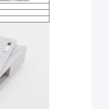
 value≤0.5 maximum