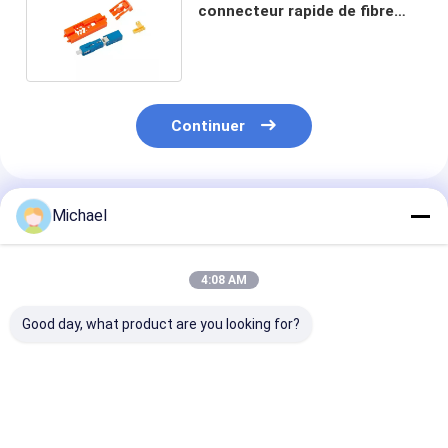
connecteur rapide de fibre
d'Assemblée de champ
Continuer
Produits Recommandés
Michael
4:08 AM
Good day, what product are you looking for?
connecteur rapide
Fiber Optic SC APC
Connecteur de 
optique de fibre
Fiber Optic
optique d'épis
d'UPC
Connector Fiber
mécanique