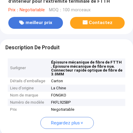
d'intérieur pour l'extrémité terminale de FTTH
Prix：Negotiatable
MOQ：100 morceaux
meilleur prix
Contactez
Description De Produit
Épissure mécanique de fibre de FTTH
,
,
Épissure mécanique de fibre nue
Surligner
Connecteur rapide optique de fibre de
3.0MM
Détails d'emballage
Carton
Lieu d'origine
La Chine
Nom de marque
FONGKO
Numéro de modèle
FKFL925BP
Prix
Negotiatable
Regardez plus