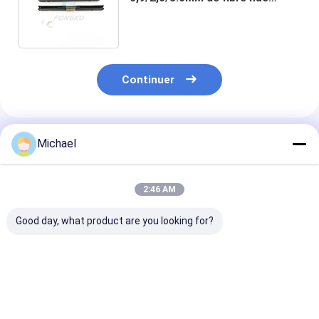
d'intérieur pour l'extrémité
terminale de FTTH
Continuer
Produits Recommandés
Michael
2:46 AM
Good day, what product are you looking for?
connecteur rapide
Fiber Optic SC APC
Connecteur de 
optique de fibre
Fiber Optic
optique d'épis
d'UPC
Connector Fiber
mécanique
Optic Quick
rapidement pou