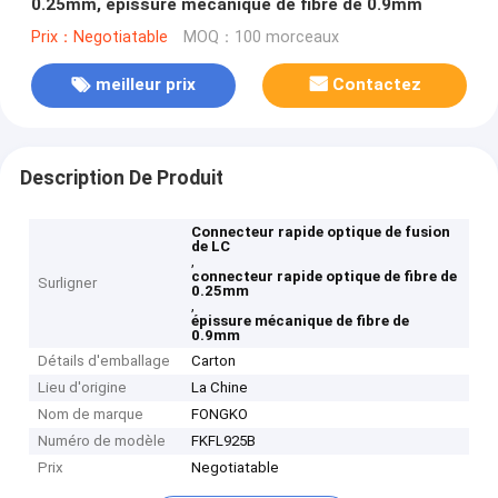
0.25mm, épissure mécanique de fibre de 0.9mm
Prix：Negotiatable
MOQ：100 morceaux
meilleur prix
Contactez
Description De Produit
Connecteur rapide optique de fusion
de LC
,
connecteur rapide optique de fibre de
Surligner
0.25mm
,
épissure mécanique de fibre de
0.9mm
Détails d'emballage
Carton
Lieu d'origine
La Chine
Nom de marque
FONGKO
Numéro de modèle
FKFL925B
Prix
Negotiatable