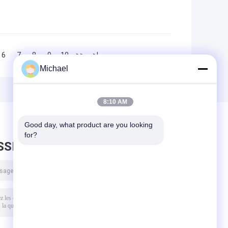
6
7
8
9
10
>>
>|
Michael
8:10 AM
Good day, what product are you looking 
for?
SSEZ UN MESSAGE