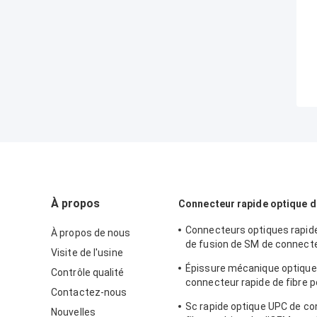
À propos
Connecteur rapide optique d
Connecteurs optiques rapid
À propos de nous
de fusion de SM de connecte
Visite de l'usine
de Sx du câble 2.0*3.0
Épissure mécanique optique 
Contrôle qualité
connecteur rapide de fibre p
Contactez-nous
Telecommuincation
Sc rapide optique UPC de c
Nouvelles