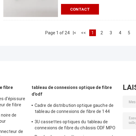
CONTACT
Page 1 of 24
|<
<<
1
2
3
4
5
LAI
e fibre
tableau de connexions optique de fibre
d'odf
es d'épissure
ur de fibre
Cadre de distribution optique gauche de
tableau de connexions de fibre de 144
noire de
ODF LC/SC/ST/FC SPCC
our
3U cassettes optiques du tableau de
connexions de fibre du châssis ODF MPO
onnecteur de