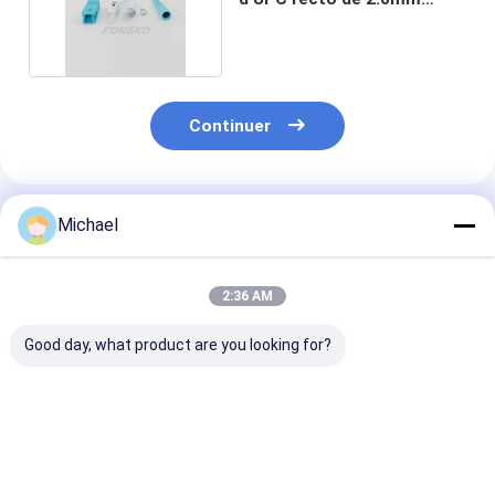
optique et de RPA
Continuer
Produits Recommandés
Michael
2:36 AM
Good day, what product are you looking for?
Kit optique en
connecteur optique
Connecteur op
céramique optique
optique de haute
optique de fibr
de connecteur de
qualité de fibre de Kit
Kit Multi Mode
fibre d'olive des
Lc /UPC de
Duplex 3.0mm 