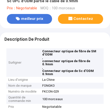
Sc UPC d'ODM partie le câble de 0.9mm
Prix：Negotiatable
MOQ：100 morceaux
meilleur prix
Contactez
Description De Produit
Connecteur optique de fibre de SM
d'ODM
,
connecteur optique de fibre de
Surligner
0.9mm
,
Connecteur optique de Sc d'ODM
0.9mm
Lieu d'origine
La Chine
Nom de marque
FONGKO
Numéro de modèle
FKCON-029
Quantité de
100 morceaux
commande min
Prix
Negotiatable