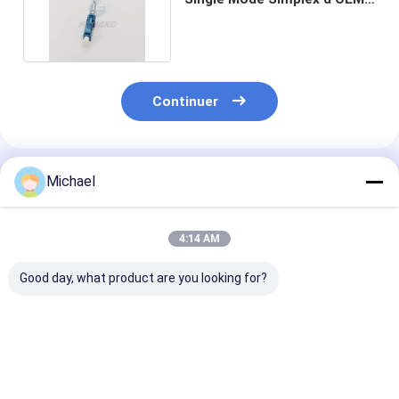
3.0mm UPC LC
Continuer
Produits Recommandés
Michael
4:14 AM
Good day, what product are you looking for?
Kit optique en
connecteur optique
Connecteur op
céramique optique
optique de haute
optique de fibr
de connecteur de
qualité de fibre de Kit
Kit Multi Mode
fibre d'olive des
Lc /UPC de
Duplex 3.0mm 