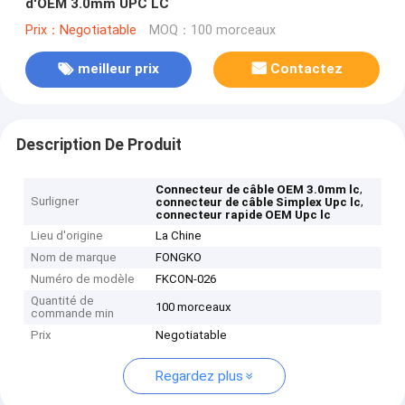
d'OEM 3.0mm UPC LC
Prix：Negotiatable
MOQ：100 morceaux
meilleur prix
Contactez
Description De Produit
,
Connecteur de câble OEM 3.0mm lc
Surligner
,
connecteur de câble Simplex Upc lc
connecteur rapide OEM Upc lc
Lieu d'origine
La Chine
Nom de marque
FONGKO
Numéro de modèle
FKCON-026
Quantité de
100 morceaux
commande min
Prix
Negotiatable
Regardez plus