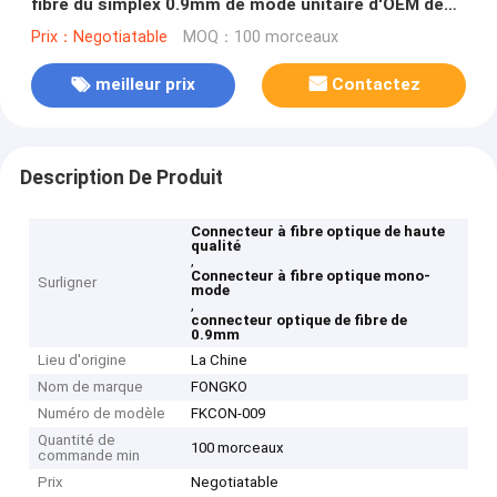
fibre du simplex 0.9mm de mode unitaire d'OEM de
kit de connecteur de fibre de Lc/APC
Prix：Negotiatable
MOQ：100 morceaux
meilleur prix
Contactez
Description De Produit
Connecteur à fibre optique de haute
qualité
,
Connecteur à fibre optique mono-
Surligner
mode
,
connecteur optique de fibre de
0.9mm
Lieu d'origine
La Chine
Nom de marque
FONGKO
Numéro de modèle
FKCON-009
Quantité de
100 morceaux
commande min
Prix
Negotiatable