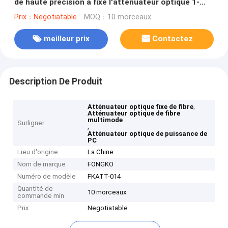
de haute précision a fixé l'atténuateur optique 1-
30DB de fibre
Prix：Negotiatable
MOQ：10 morceaux
meilleur prix
Contactez
Description De Produit
,
Atténuateur optique fixe de fibre
Atténuateur optique de fibre
multimode
Surligner
,
Atténuateur optique de puissance de
PC
Lieu d'origine
La Chine
Nom de marque
FONGKO
Numéro de modèle
FKATT-014
Quantité de
10 morceaux
commande min
Prix
Negotiatable