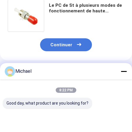
Le PC de St à plusieurs modes de
fonctionnement de haute
précision a fixé l'atténuateur
optique 1-30DB de fibre
Continuer
Produits Recommandés
Michael
8:22 PM
Good day, what product are you looking for?
5dB connecteur
Mâle au connecteur
Connecteur op