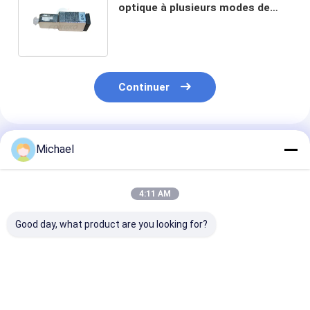
optique à plusieurs modes de
fonctionnement 62.5/125 de fibre
de SC/PC
Continuer
Produits Recommandés
Michael
4:11 AM
Good day, what product are you looking for?
5dB connecteur
Mâle au connecteur
Connecteur op
rapide optique
optique
d'atténuateur 
unimodal
d'atténuateur de la
fibre d'ODM 1