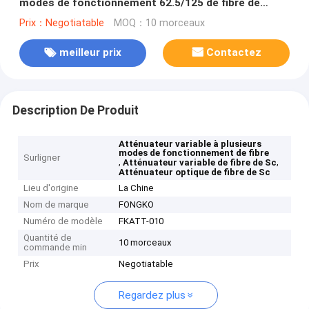
modes de fonctionnement 62.5/125 de fibre de
SC/PC
Prix：Negotiatable
MOQ：10 morceaux
meilleur prix
Contactez
Description De Produit
Atténuateur variable à plusieurs
modes de fonctionnement de fibre
Surligner
,
,
Atténuateur variable de fibre de Sc
Atténuateur optique de fibre de Sc
Lieu d'origine
La Chine
Nom de marque
FONGKO
Numéro de modèle
FKATT-010
Quantité de
10 morceaux
commande min
Prix
Negotiatable
Regardez plus