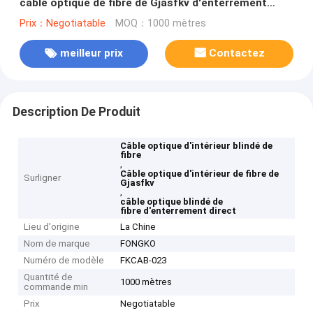
câble optique de fibre de Gjasfkv d'enterrement
direct
Prix：Negotiatable
MOQ：1000 mètres
meilleur prix
Contactez
Description De Produit
Câble optique d'intérieur blindé de
fibre
,
Câble optique d'intérieur de fibre de
Surligner
Gjasfkv
,
câble optique blindé de
fibre d'enterrement direct
Lieu d'origine
La Chine
Nom de marque
FONGKO
Numéro de modèle
FKCAB-023
Quantité de
1000 mètres
commande min
Prix
Negotiatable