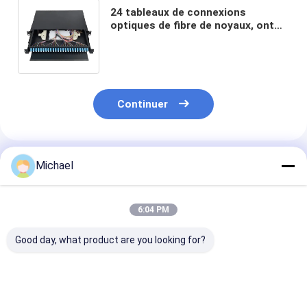
24 tableaux de connexions
optiques de fibre de noyaux, ont
laminé à froid le tableau de
connexions en acier de SPCC LC
Continuer
Produits Recommandés
Michael
6:04 PM
Good day, what product are you looking for?
1U 144Core boîte de
Structure
12 / 24 noyaux