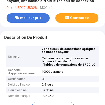
noyaux, ont laminé à froid le tableau de connexions
en acier de SPCC LC
Prix：USD19-USD28
MOQ：1
meilleur prix
Contactez
Description De Produit
24 tableaux de connexions optiques
de fibre de noyaux
,
Surligner
Tableau de connexions en acier
laminé à froid de LC
,
Tableau de connexions de SPCC LC
Capacité
10000 par/mois
d'approvisionnement
Certification
CE
Délai de livraison
2-5 jours
Lieu d'origine
La Chine
Nom de marque
FONGKO