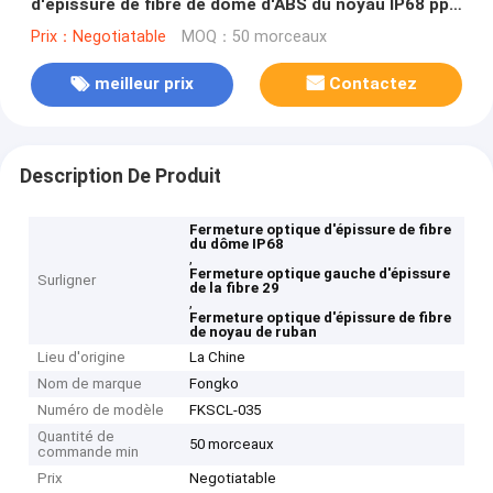
d'épissure de fibre de dôme d'ABS du noyau IP68 pp
de ruban 8
Prix：Negotiatable
MOQ：50 morceaux
meilleur prix
Contactez
Description De Produit
Fermeture optique d'épissure de fibre
du dôme IP68
,
Fermeture optique gauche d'épissure
Surligner
de la fibre 29
,
Fermeture optique d'épissure de fibre
de noyau de ruban
Lieu d'origine
La Chine
Nom de marque
Fongko
Numéro de modèle
FKSCL-035
Quantité de
50 morceaux
commande min
Prix
Negotiatable