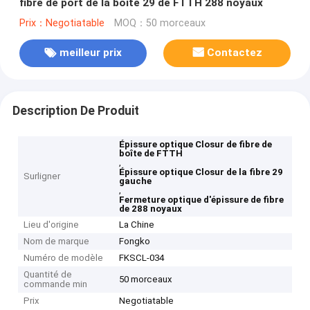
fibre de port de la boîte 29 de FTTH 288 noyaux
Prix：Negotiatable
MOQ：50 morceaux
meilleur prix
Contactez
Description De Produit
Épissure optique Closur de fibre de
boîte de FTTH
,
Épissure optique Closur de la fibre 29
Surligner
gauche
,
Fermeture optique d'épissure de fibre
de 288 noyaux
Lieu d'origine
La Chine
Nom de marque
Fongko
Numéro de modèle
FKSCL-034
Quantité de
50 morceaux
commande min
Prix
Negotiatable