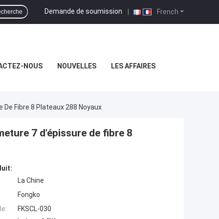
Demande de soumission
|
French
cherche
ACTEZ-NOUS
NOUVELLES
LES AFFAIRES
e De Fibre 8 Plateaux 288 Noyaux
eture 7 d'épissure de fibre 8
uit:
La Chine
Fongko
e:
FKSCL-030