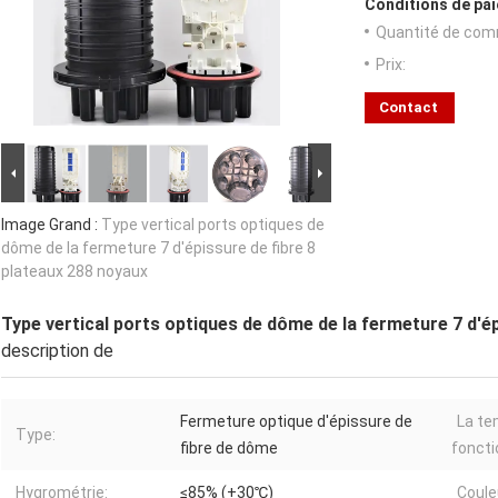
Conditions de pai
Quantité de com
Prix:
Contact
Image Grand :
Type vertical ports optiques de
dôme de la fermeture 7 d'épissure de fibre 8
plateaux 288 noyaux
Type vertical ports optiques de dôme de la fermeture 7 d'ép
description de
Fermeture optique d'épissure de
La te
Type:
fibre de dôme
foncti
Hygrométrie:
≤85% (+30℃)
Coule