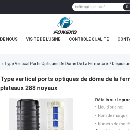
Re
 DE NOUS
VISITE DE L'USINE
CONTRÔLE QUALITÉ
CONT
e
Type Vertical Ports Optiques De Dôme De La Fermeture 7 D'épissur
Type vertical ports optiques de dôme de la ferm
plateaux 288 noyaux
Détails sur le prod
Lieu d'origine:
Nom de marque:
Numéro de modèl