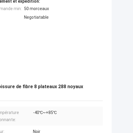
ement et expédition:
mande min:
50 morceaux
Negotiatable
issure de fibre 8 plateaux 288 noyaux
mpérature
-40℃~+85℃
onnante:
ur:
Noir