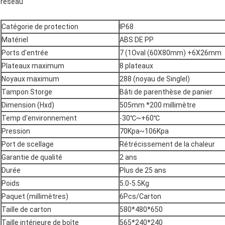
réseau
Catégorie de protection
IP68
Matériel
ABS DE PP
Ports d'entrée
7 (1Oval (60X80mm) +6X26mm
Plateaux maximum
8 plateaux
Noyaux maximum
288 (noyau de Singlel)
Tampon Storge
Bâti de parenthèse de panier
Dimension (Hxd)
505mm *200 millimètre
Temp d'environnement
-30℃~+60℃
Pression
70Kpa~106Kpa
Port de scellage
Rétrécissement de la chaleur
Garantie de qualité
2 ans
Durée
Plus de 25 ans
Poids
5.0-5.5Kg
Paquet (millimètres)
6Pcs/Carton
Taille de carton
580*480*650
Taille intérieure de boîte
565*240*240