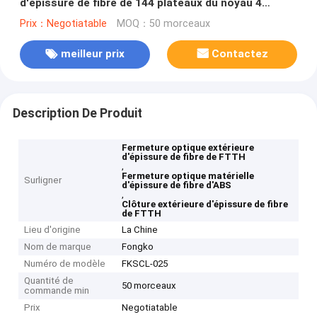
d'épissure de fibre de 144 plateaux du noyau 4
extérieur
Prix：Negotiatable
MOQ：50 morceaux
meilleur prix
Contactez
Description De Produit
Fermeture optique extérieure
d'épissure de fibre de FTTH
,
Fermeture optique matérielle
Surligner
d'épissure de fibre d'ABS
,
Clôture extérieure d'épissure de fibre
de FTTH
Lieu d'origine
La Chine
Nom de marque
Fongko
Numéro de modèle
FKSCL-025
Quantité de
50 morceaux
commande min
Prix
Negotiatable