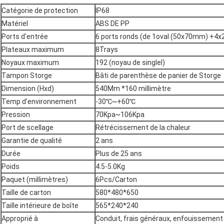
Catégorie de protection
IP68
Matériel
ABS DE PP
Ports d'entrée
6 ports ronds (de 1oval (50x70mm) +
Plateaux maximum
8Trays
Noyaux maximum
192 (noyau de singlel)
Tampon Storge
Bâti de parenthèse de panier de Storge
Dimension (Hxd)
540Mm *160 millimètre
Temp d'environnement
-30℃~+60℃
Pression
70Kpa~106Kpa
Port de scellage
Rétrécissement de la chaleur
Garantie de qualité
2 ans
Durée
Plus de 25 ans
Poids
4.5-5.0Kg
Paquet (millimètres)
6Pcs/Carton
Taille de carton
580*480*650
Taille intérieure de boîte
565*240*240
Approprié à
Conduit, frais généraux, enfouissement