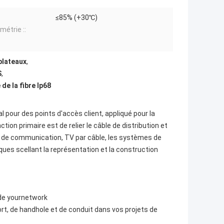
≤85% (+30℃)
métrie ::
plateaux
,
S
,
e la fibre Ip68
l pour des points d'accès client, appliqué pour la
tion primaire est de relier le câble de distribution et
èmes de communication, TV par câble, les systèmes de
iques scellant la représentation et la construction
 de yournetwork
port, de handhole et de conduit dans vos projets de