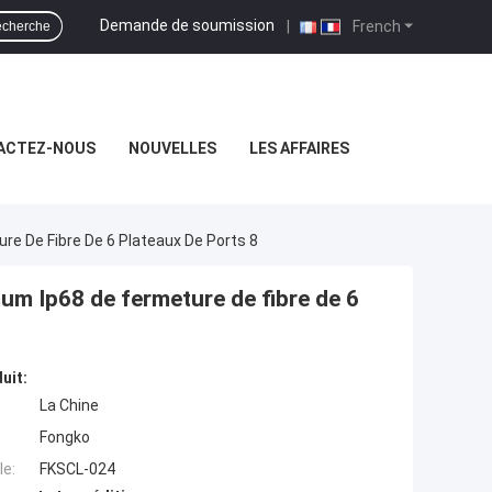
Demande de soumission
|
French
cherche
ACTEZ-NOUS
NOUVELLES
LES AFFAIRES
 De Fibre De 6 Plateaux De Ports 8
m Ip68 de fermeture de fibre de 6
uit:
La Chine
Fongko
e:
FKSCL-024