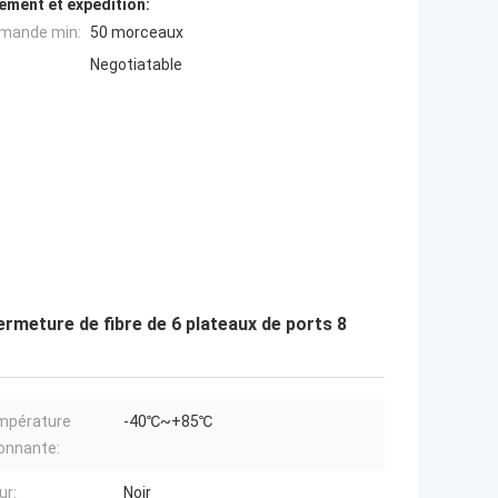
ement et expédition:
mande min:
50 morceaux
Negotiatable
meture de fibre de 6 plateaux de ports 8
mpérature
-40℃~+85℃
onnante:
ur:
Noir