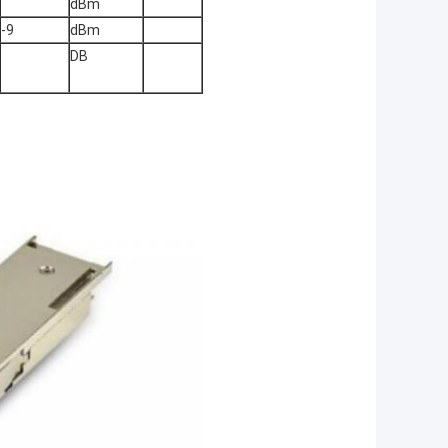
dBm
-9
dBm
DB