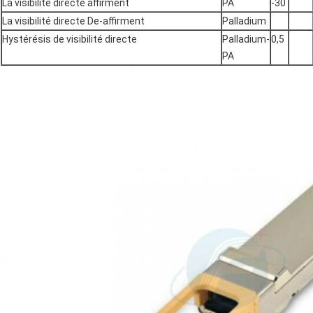
La visibilité directe affirment
PA
-30
La visibilité directe De-affirment
Palladium
Hystérésis de visibilité directe
Palladium-
0,5
PA