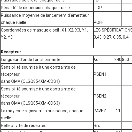
Pénalité de dispersion, chaque ruelle
TDP
Puissance moyenne de lancement d'émetteur,
chaque ruelle
POFF
Coordonnées de masque d'oeil : X1, X2, X3, Y1,
LES SPÉCIFICATIONS
Y2, Y3
0,43, 0,27, 0,35, 0,4
Récepteur
Longueur d'onde fonctionnante
λc
840
850
Sensibilité soumise à une contrainte de
récepteur
PSEN1
dans OMA (OLSQ854XM-CDS1)
Sensibilité soumise à une contrainte de
récepteur
PSEN2
dans OMA (OLSQ854XM-CDS3)
La moyenne reçoivent la puissance, chaque
PAVEZ
-11
ruelle
Réflectivité de récepteur
Rrx