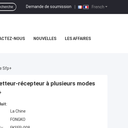
Demande de soumission
|
French
cherche
ACTEZ-NOUS
NOUVELLES
LES AFFAIRES
e Sfp+
tteur-récepteur à plusieurs modes
+
uit:
La Chine
FONGKO
e:
FKSFP-008