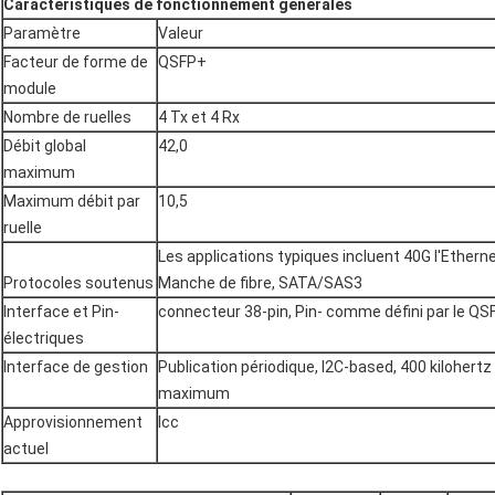
Caractéristiques de fonctionnement générales
Paramètre
Valeur
Facteur de forme de
QSFP+
module
Nombre de ruelles
4 Tx et 4 Rx
Débit global
42,0
maximum
Maximum débit par
10,5
ruelle
Les applications typiques incluent 40G l'Ethernet
Protocoles soutenus
Manche de fibre, SATA/SAS3
Interface et Pin-
connecteur 38-pin, Pin- comme défini par le Q
électriques
Interface de gestion
Publication périodique, I2C-based, 400 kilohert
maximum
Approvisionnement
Icc
actuel