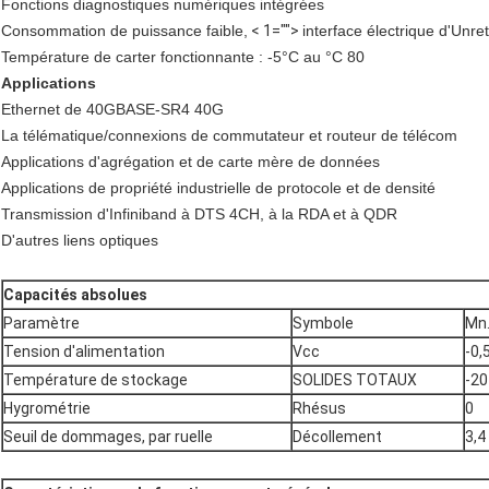
Fonctions diagnostiques numériques intégrées
Consommation de puissance faible,
< 1="">
interface électrique d'Unr
Température de carter fonctionnante : -5°C au °C 80
Applications
Ethernet de 40GBASE-SR4 40G
La télématique/connexions de commutateur et routeur de télécom
Applications d'agrégation et de carte mère de données
Applications de propriété industrielle de protocole et de densité
Transmission d'Infiniband à DTS 4CH, à la RDA et à QDR
D'autres liens optiques
Capacités absolues
Paramètre
Symbole
Mn
Tension d'alimentation
Vcc
-0,
Température de stockage
SOLIDES TOTAUX
-20
Hygrométrie
Rhésus
0
Seuil de dommages, par ruelle
Décollement
3,4