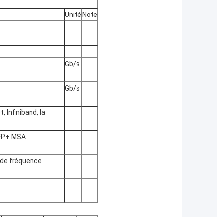
Unité
Note
Gb/s
Gb/s
, Infiniband, la
SFP+ MSA
z de fréquence