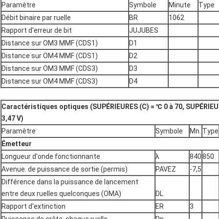
Paramètre
Symbole
Minute
Type
Débit binaire par ruelle
BR
1062
Rapport d'erreur de bit
JUJUBES
Distance sur OM3 MMF (CDS1)
D1
Distance sur OM4 MMF (CDS1)
D2
Distance sur OM3 MMF (CDS3)
D3
Distance sur OM4 MMF (CDS3)
D4
Caractéristiques optiques (SUPÉRIEURES (C) = ℃ 0 à 70, SUPÉRIEUR
3,47 V)
Paramètre
Symbole
Mn.
Type
Émetteur
Longueur d'onde fonctionnante
λ
840
850
Avenue. de puissance de sortie (permis)
PAVEZ
-7,5
Différence dans la puissance de lancement
entre deux ruelles quelconques (OMA)
DL
Rapport d'extinction
ER
3
Puissance de crête, chaque ruelle
Pp