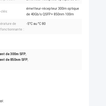
émetteur-récepteur 300m optique
clés:
de 40Gb/s QSFP+ 850nm 100m
érature de
-5°C au °C 80
 fonctionnante ::
ent de 300m SFP
,
ent de 850nm SFP
,
MF.