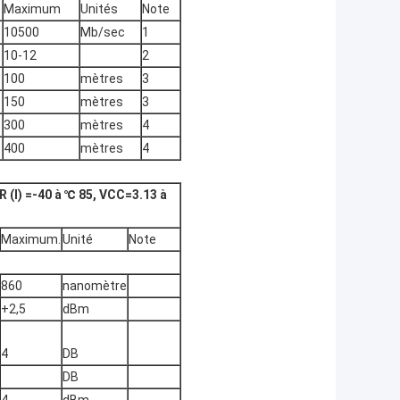
Maximum
Unités
Note
10500
Mb/sec
1
10-12
2
100
mètres
3
150
mètres
3
300
mètres
4
400
mètres
4
 (I) =-40 à ℃ 85, VCC=3.13 à
Maximum.
Unité
Note
860
nanomètre
+2,5
dBm
4
DB
DB
4
dBm