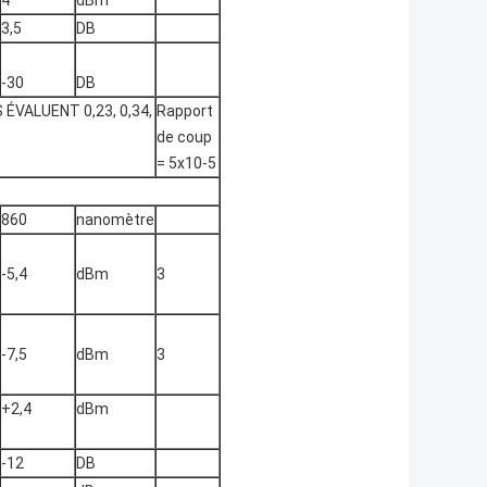
3,5
DB
-30
DB
 ÉVALUENT 0,23, 0,34,
Rapport
de coup
= 5x10-5
860
nanomètre
-5,4
dBm
3
-7,5
dBm
3
+2,4
dBm
-12
DB