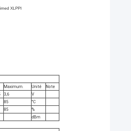
etimed XLPPI
.
Maximum.
Unité
Note
5
3,6
V
85
°C
85
%
dBm