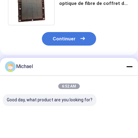
optique de fibre de coffret de
la place FTTH extérieure
Continuer
Produits Recommandés
Michael
6:52 AM
Good day, what product are you looking for?
FONGKO 1 en 1
Type intégré
Fermeture int
sortie IP68 6 12
fermeture intégrée
optique maxi
Noyaux Dôme
optique
d'épissure de f