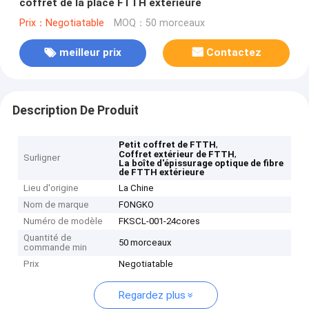
coffret de la place FTTH extérieure
Prix：Negotiatable
MOQ：50 morceaux
meilleur prix
Contactez
Description De Produit
,
Petit coffret de FTTH
,
Coffret extérieur de FTTH
Surligner
La boîte d'épissurage optique de fibre
de FTTH extérieure
Lieu d'origine
La Chine
Nom de marque
FONGKO
Numéro de modèle
FKSCL-001-24cores
Quantité de
50 morceaux
commande min
Prix
Negotiatable
Regardez plus