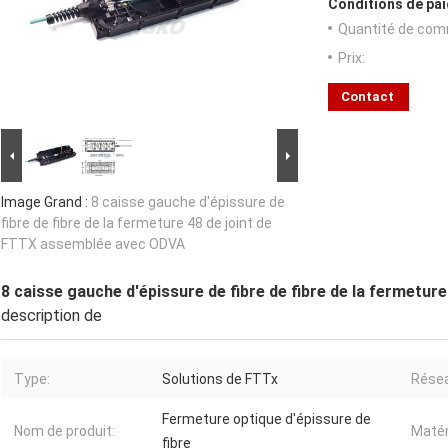
Conditions de pai
Quantité de com
Prix:
Contact
Image Grand :
8 caisse gauche d'épissure de
fibre de fibre de la fermeture 48 de joint de
FTTX assemblée avec ODVA
8 caisse gauche d'épissure de fibre de fibre de la fermetu
description de
Type:
Solutions de FTTx
Rése
Fermeture optique d'épissure de
Nom de produit:
Matér
fibre