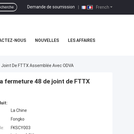
Demande de soumission
|
French
cherche
ACTEZ-NOUS
NOUVELLES
LES AFFAIRES
 De Joint De FTTX Assemblée Avec ODVA
 la fermeture 48 de joint de FTTX
uit:
La Chine
Fongko
e:
FKSCY003