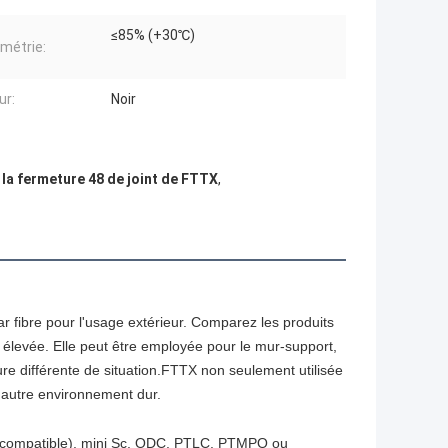
≤85% (+30℃)
métrie:
ur:
Noir
 la fermeture 48 de joint de FTTX
,
r fibre pour l'usage extérieur. Comparez les produits
ité élevée. Elle peut être employée pour le mur-support,
ôture différente de situation.FTTX non seulement utilisée
 autre environnement dur.
p compatible), mini Sc, ODC, PTLC, PTMPO ou