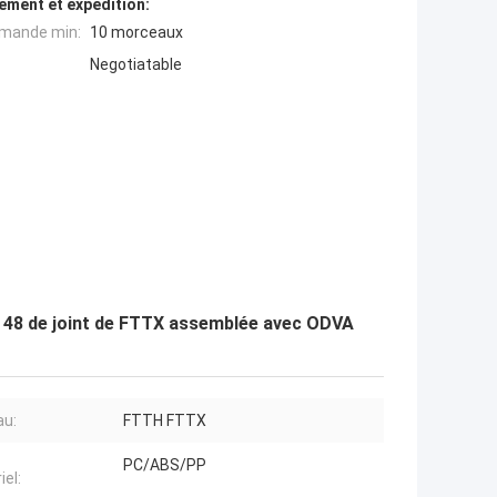
ement et expédition:
mande min:
10 morceaux
Negotiatable
re 48 de joint de FTTX assemblée avec ODVA
au:
FTTH FTTX
PC/ABS/PP
iel: