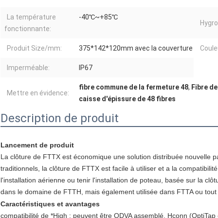
La température
-40℃~+85℃
Hygro
fonctionnante:
Produit Size/mm:
375*142*120mm avec la couverture
Coule
Imperméable:
IP67
fibre commune de la fermeture 48
,
Fibre de
Mettre en évidence:
caisse d'épissure de 48 fibres
Description de produit
Lancement de produit
La clôture de FTTX est économique une solution distribuée nouvelle pa
traditionnels, la clôture de FTTX est facile à utiliser et a la compatibil
l'installation aérienne ou tenir l'installation de poteau, basée sur la cl
dans le domaine de FTTH, mais également utilisée dans FTTA ou tout
Caractéristiques et avantages
compatibilité de *High : peuvent être ODVA assemblé, Hconn (OptiTa