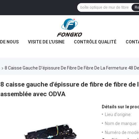
Re
 DE NOUS
VISITE DE L'USINE
CONTRÔLE QUALITÉ
CONT
e
8 Caisse Gauche D'épissure De Fibre De Fibre De La Fermeture 48
8 caisse gauche d'épissure de fibre de fibre de
assemblée avec ODVA
Détails sur le prod
Lieu d'origine:
Nom de marque:
Numéro de modèl