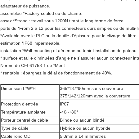
adaptateur de puissance.
assemblée *Factory-sealed ou de champ.
assez *Strong : travail sous 1200N tirant le long terme de force.
ports du *From 2 à 12 pour les connecteurs durs simples ou de multi-fi
*Available avec le PLC ou la douille d'épissure pour le clivage de fibre.
estimation *IP68 imperméable.
installation *Wall-mounting et aérienne ou tenir l'installation de poteau.
* surface et taille diminuées d'angle ne s'assurer aucun connecteur int
Norme du CEI 61753-1 de *Meet.
* rentable : épargnez le délai de fonctionnement de 40%.
Dimension L*W*H
365*137*90mm sans couverture
375*142*120mm avec la couverture
Protection d'entrée
IP67
Température ambiante
-40~+80°
Porteur central de câble
Blindé ou aucun blindé
Type de câble
Hybride ou aucun hybride
Câble rond OD
5.0mm à 14 millimètres