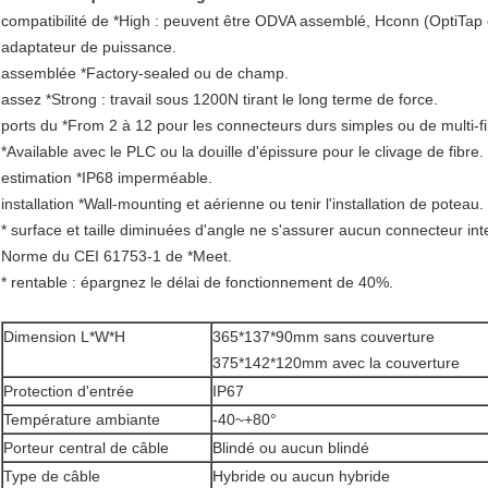
compatibilité de *High : peuvent être ODVA assemblé, Hconn (OptiTa
adaptateur de puissance.
assemblée *Factory-sealed ou de champ.
assez *Strong : travail sous 1200N tirant le long terme de force.
ports du *From 2 à 12 pour les connecteurs durs simples ou de multi-fi
*Available avec le PLC ou la douille d'épissure pour le clivage de fibre.
estimation *IP68 imperméable.
installation *Wall-mounting et aérienne ou tenir l'installation de poteau.
* surface et taille diminuées d'angle ne s'assurer aucun connecteur int
Norme du CEI 61753-1 de *Meet.
* rentable : épargnez le délai de fonctionnement de 40%.
Dimension L*W*H
365*137*90mm sans couverture
375*142*120mm avec la couverture
Protection d'entrée
IP67
Température ambiante
-40~+80°
Porteur central de câble
Blindé ou aucun blindé
Type de câble
Hybride ou aucun hybride