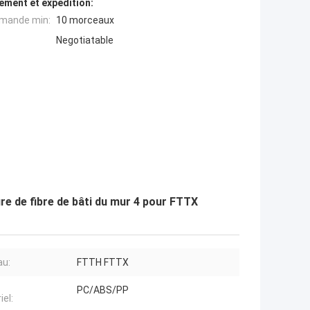
ement et expédition:
mande min:
10 morceaux
Negotiatable
e de fibre de bâti du mur 4 pour FTTX
au:
FTTH FTTX
PC/ABS/PP
iel: