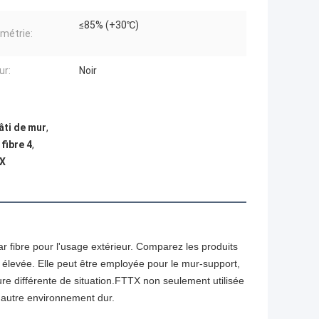
≤85% (+30℃)
métrie:
ur:
Noir
âti de mur
,
fibre 4
,
TX
r fibre pour l'usage extérieur. Comparez les produits
ité élevée. Elle peut être employée pour le mur-support,
ôture différente de situation.FTTX non seulement utilisée
 autre environnement dur.