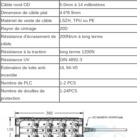
Câble rond OD
5.0mm à 14 millimètres
Dimension de câble plat
4.6*8.9mm
Matériel de veste de câble
LSZH, TPU ou PE
Rayon de cintrage
20D
Résistance d'écrasement de
200N/cm à long terme
câble
Résistance à la traction
long terme 1200N
Résistance UV
OIN 4892-3
Estimation de lutte anti-
UL 94-V0
incendie
Nombre de PLC
1-2 PCS
Nombre de douilles de
1-24PCS
protection