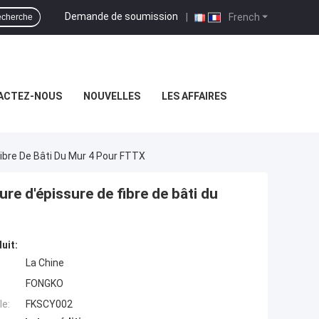
Demande de soumission
|
French
cherche
ACTEZ-NOUS
NOUVELLES
LES AFFAIRES
ibre De Bâti Du Mur 4 Pour FTTX
e d'épissure de fibre de bâti du
uit:
La Chine
FONGKO
e:
FKSCY002