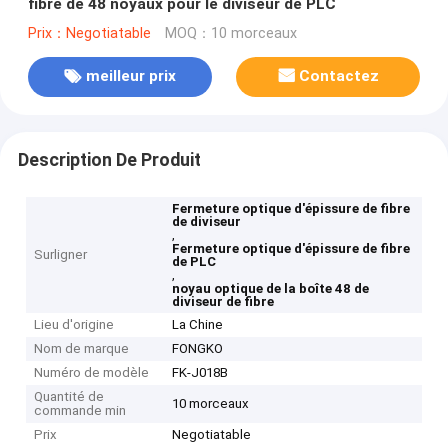
fibre de 48 noyaux pour le diviseur de PLC
Prix：Negotiatable
MOQ：10 morceaux
meilleur prix
Contactez
Description De Produit
Fermeture optique d'épissure de fibre
de diviseur
,
Fermeture optique d'épissure de fibre
Surligner
de PLC
,
noyau optique de la boîte 48 de
diviseur de fibre
Lieu d'origine
La Chine
Nom de marque
FONGKO
Numéro de modèle
FK-J018B
Quantité de
10 morceaux
commande min
Prix
Negotiatable