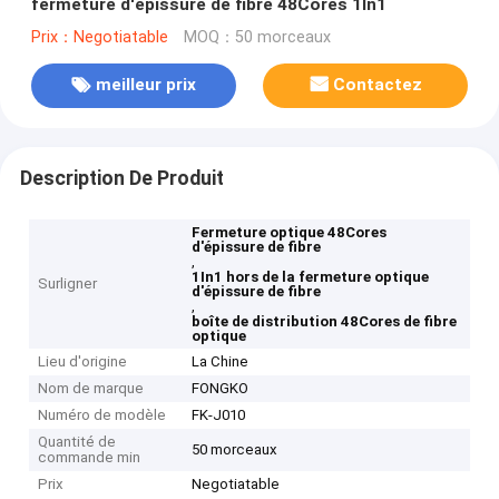
fermeture d'épissure de fibre 48Cores 1In1
Prix：Negotiatable
MOQ：50 morceaux
meilleur prix
Contactez
Description De Produit
Fermeture optique 48Cores
d'épissure de fibre
,
1In1 hors de la fermeture optique
Surligner
d'épissure de fibre
,
boîte de distribution 48Cores de fibre
optique
Lieu d'origine
La Chine
Nom de marque
FONGKO
Numéro de modèle
FK-J010
Quantité de
50 morceaux
commande min
Prix
Negotiatable