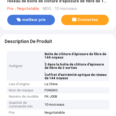
réseau de boîte de clôture d'épissure de fibre de 144
noyaux
Prix：Negotiatable
MOQ：10 morceaux
meilleur prix
Contactez
Description De Produit
Boîte de clôture d'épissure de fibre de
144 noyaux
,
2 dans la boîte de clôture d'épissure
Surligner
de fibre de 2 sorties
,
Coffret d'extrémité optique de réseau
de 144 noyaux
Lieu d'origine
La Chine
Nom de marque
FONGKO
Numéro de modèle
FK-J008
Quantité de
10 morceaux
commande min
Prix
Negotiatable