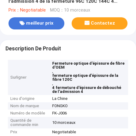
l'admission 4 de la fermeture 96C 120C 144C 4
d'épissure de fibre
Prix：Negotiatable
MOQ：10 morceaux
meilleur prix
Contactez
Description De Produit
Fermeture optique d'épissure de fibre
d'OEM
,
fermeture optique d'épissure de la
Surligner
fibre 120C
,
4 fermeture d'épissure de débouché
de l'admission 4
Lieu d'origine
La Chine
Nom de marque
FONGKO
Numéro de modèle
FK-J006
Quantité de
10 morceaux
commande min
Prix
Negotiatable