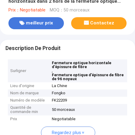
horizontaux dans 2 hors de la fermeture optique
d'épissure de fibre
Prix：Negotiatable
MOQ：50 morceaux
meilleur prix
Contactez
Description De Produit
Fermeture optique horizontale
d'épissure de fibre
Surligner
,
Fermeture optique d'épissure de fibre
de 96 noyaux
Lieu d'origine
La Chine
Nom de marque
Fongko
Numéro de modèle
FK22209
Quantité de
50 morceaux
commande min
Prix
Negotiatable
Regardez plus