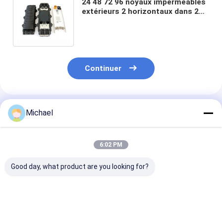
24 48 72 96 noyaux imperméables
extérieurs 2 horizontaux dans 2
hors de la fermeture optique
d'épissure de fibre
Continuer
Produits Recommandés
Michael
6:02 PM
Good day, what product are you looking for?
FONGKO 1 en 1
Type intégré
Fermeture int
sortie IP68 6 12
fermeture intégrée
optique maxi