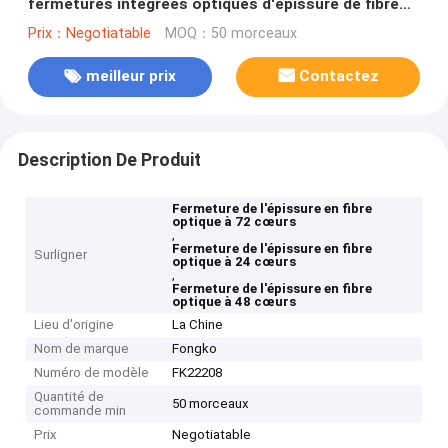
fermetures intégrées optiques d'épissure de fibre
de sortie de l'entrée 2 des noyaux 2
Prix：Negotiatable
MOQ：50 morceaux
meilleur prix
Contactez
Description De Produit
Fermeture de l'épissure en fibre
optique à 72 cœurs
,
Fermeture de l'épissure en fibre
Surligner
optique à 24 cœurs
,
Fermeture de l'épissure en fibre
optique à 48 cœurs
Lieu d'origine
La Chine
Nom de marque
Fongko
Numéro de modèle
FK22208
Quantité de
50 morceaux
commande min
Prix
Negotiatable