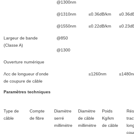
@1300nm
@1310nm
≤0.36dB/km
≤0.36d
@1550nm
≤0.22dB/km
≤0.23d
Largeur de bande
@850
(Classe A)
@1300
Ouverture numérique
Λcc de longueur d'onde
≤1260nm
≤1480
de coupure de câble
Paramètres techniques
Type de
Compte
Diamètre
Diamètre
Poids
Rés
câble
de fibre
serré
de câble
Kg/km
trac
millimètre
millimètre
de câble
lon
cou