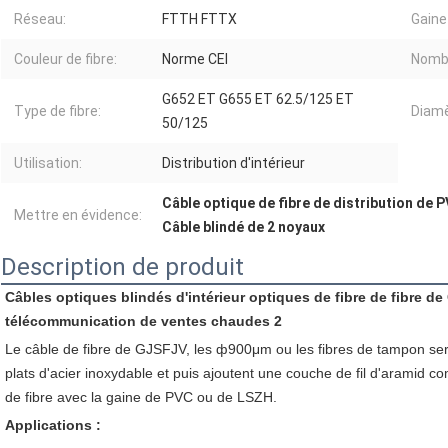
Réseau:
FTTH FTTX
Gaine
Couleur de fibre:
Norme CEI
Nombr
G652 ET G655 ET 62.5/125 ET
Type de fibre:
Diamè
50/125
Utilisation:
Distribution d'intérieur
Câble optique de fibre de distribution de 
Mettre en évidence:
Câble blindé de 2 noyaux
Description de produit
Câbles optiques blindés d'intérieur optiques de fibre de fibre de 
télécommunication de ventes chaudes 2
Le câble de fibre de GJSFJV, les ф900μm ou les fibres de tampon se
plats d'acier inoxydable et puis ajoutent une couche de fil d'aramid c
de fibre avec la gaine de PVC ou de LSZH.
Applications :