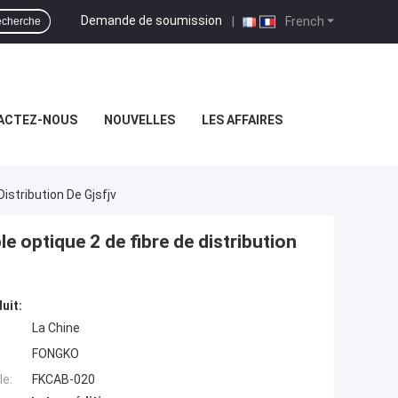
Demande de soumission
|
French
cherche
ACTEZ-NOUS
NOUVELLES
LES AFFAIRES
istribution De Gjsfjv
e optique 2 de fibre de distribution
uit:
La Chine
FONGKO
e:
FKCAB-020