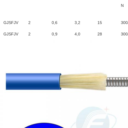
N
GJSFJV
2
0,6
3,2
15
300
GJSFJV
2
0,9
4,0
28
300