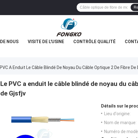
Re
 DE NOUS
VISITE DE L'USINE
CONTRÔLE QUALITÉ
CONT
 PVC A Enduit Le Câble Blindé De Noyau Du Câble Optique 2 De Fibre De D
Le PVC a enduit le câble blindé de noyau du câbl
de Gjsfjv
Détails sur le prod
Lieu d'origine:
Nom de marque:
Numéro de modèl