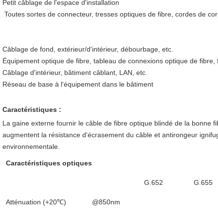
Petit câblage de l'espace d'installation
Toutes sortes de connecteur, tresses optiques de fibre, cordes de cor
Câblage de fond, extérieur/d'intérieur, débourbage, etc.
Équipement optique de fibre, tableau de connexions optique de fibre, f
Câblage d'intérieur, bâtiment câblant, LAN, etc.
Réseau de base à l'équipement dans le bâtiment
Caractéristiques :
La gaine externe fournir le
 câble de fibre optique blindé de
 la 
bonne
 f
augmentent la résistance d'écrasement du câble et antirongeur 
ignifu
environnementale.
Caractéristiques optiques
G.652
G.655
Atténuation (+20℃)
@850nm