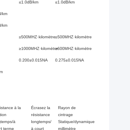
≤1.0dB/km
≤1.0dB/km
B/km
B/km
≥500MHZ·kilomètre
≥500MHZ·kilomètre
≥1000MHZ·kilomètre
≥600MHZ·kilomètre
0.200±0.015NA
0.275±0.015NA
nm
istance à la
Écrasez la
Rayon de
tion
résistance
cintrage
gtemps/à
longtemps/
Statique/dynamique
rt terme
à court
millimètre