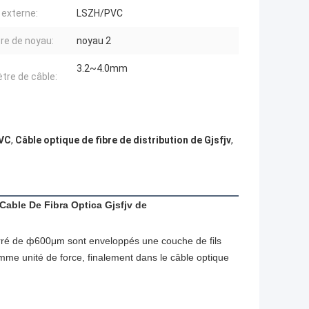
 externe:
LSZH/PVC
e de noyau:
noyau 2
3.2~4.0mm
tre de câble:
PVC
,
Câble optique de fibre de distribution de Gjsfjv
,
Cable De Fibra Optica Gjsfjv de 
rré de ф600μm sont enveloppés une couche de fils 
omme unité de force, finalement dans le câble optique 