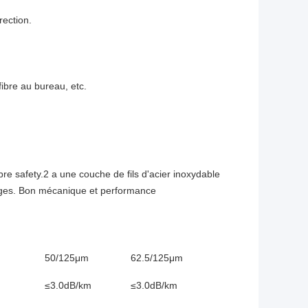
rection.
ibre au bureau, etc.
ibre 
safety.2
 a une couche de fils d'acier inoxydable 
ges
. Bon mécanique et performance 
50/125μm
62.5/125μm
≤3.0dB/km
≤3.0dB/km