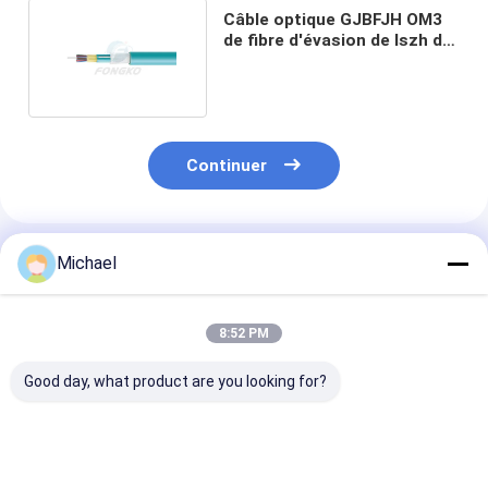
Câble optique GJBFJH OM3
de fibre d'évasion de lszh de
noyau d'OEM 12
Continuer
Produits Recommandés
Michael
8:52 PM
Good day, what product are you looking for?
Cable de
Cable à goutte en
2*5 mm câble 