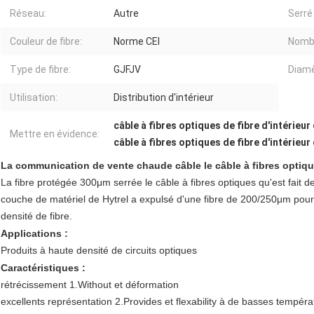
Réseau:
Autre
Serré
Couleur de fibre:
Norme CEI
Nombr
Type de fibre:
GJFJV
Diamè
Utilisation:
Distribution d'intérieur
câble à fibres optiques de fibre d'intérieu
Mettre en évidence:
câble à fibres optiques de fibre d'intérieur
La communication de vente chaude câble le câble à fibres optique
La fibre protégée 300μm serrée le câble à fibres optiques qu'est fait d
couche de matériel de Hytrel a expulsé d'une fibre de 200/250μm pour f
densité de fibre.
Applications :
Produits à haute densité de circuits optiques
Caractéristiques :
rétrécissement 1.Without et déformation
excellents représentation 2.Provides et flexability à de basses tempér