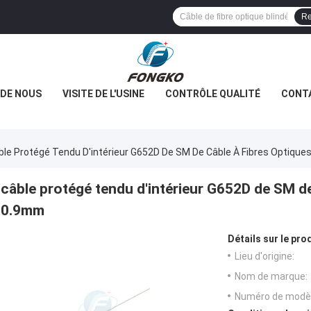
Re
 DE NOUS
VISITE DE L'USINE
CONTRÔLE QUALITÉ
CONT
ble Protégé Tendu D'intérieur G652D De SM De Câble À Fibres Optique
câble protégé tendu d'intérieur G652D de SM de 
0.9mm
Détails sur le prod
Lieu d'origine:
Nom de marque:
Numéro de modèl