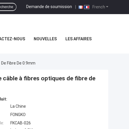
Demande de soumission
|
French
cherche
ACTEZ-NOUS
NOUVELLES
LES AFFAIRES
s De Fibre De 0.9mm
câble à fibres optiques de fibre de
uit:
La Chine
FONGKO
e:
FKCAB-026