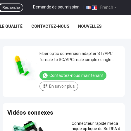
Demande de soumission
|
French
Recherche
E QUALITÉ
CONTACTEZ-NOUS
NOUVELLES
Fiber optic conversion adapter ST/APC
female to SC/APC male simplex single
mode hybrid adapter
Contactez-nous maintenant
En savoir plus
Vidéos connexes
Connecteur rapide méca
nique optique de Sc RPA d